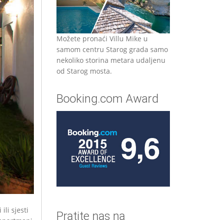
Možete pronaći Villu Mike u
samom centru Starog grada samo
nekoliko storina metara udaljenu
od Starog mosta.
Booking.com Award
li sjesti
Pratite nas na