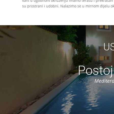
vani u ugodnom okruženju imamo terasu i prekrasan ve
su prostrani i udobni. Nalazimo se u mirnom dijelu ok
U
Postoj
Meditera