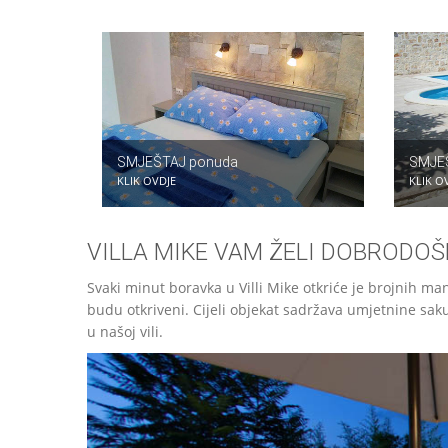
SMJEŠTAJ ponuda
SMJE
KLIK OVDJE
KLIK O
VILLA MIKE VAM ŽELI DOBRODOŠ
Svaki minut boravka u Villi Mike otkriće je brojnih man
budu otkriveni. Cijeli objekat sadržava umjetnine sakup
u našoj vili.