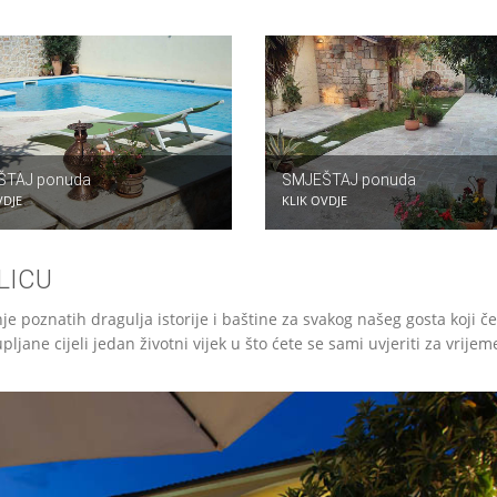
ŠTAJ ponuda
SMJEŠTAJ ponuda
VDJE
KLIK OVDJE
LICU
je poznatih dragulja istorije i baštine za svakog našeg gosta koji č
ljane cijeli jedan životni vijek u što ćete se sami uvjeriti za vrije