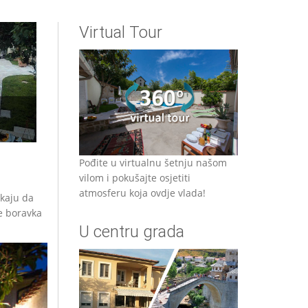
Virtual Tour
Pođite u virtualnu šetnju našom
vilom i pokušajte osjetiti
atmosferu koja ovdje vlada!
ekaju da
me boravka
U centru grada