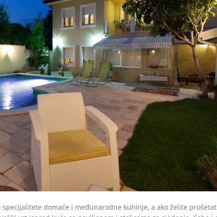
 specijalitete domaće i međunarodne kuhinje, a ako želite prošetati i