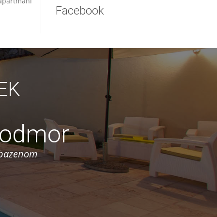
 apartmani
Facebook
EK
a odmor
a bazenom