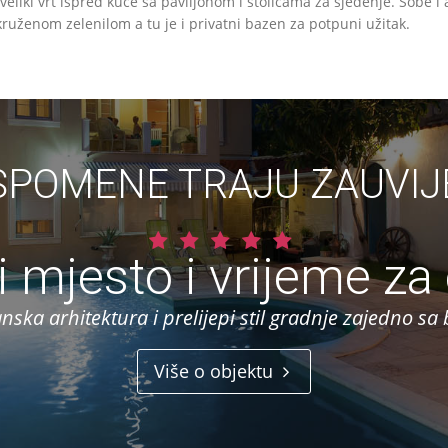
liki vrt ispred kuće sa paviljonom i stolicama za sjedenje. Sobe i
ruženom zelenilom a tu je i privatni bazen za potpuni užitak.
SPOMENE TRAJU ZAUVIJ
i mjesto i vrijeme z
nska arhitektura i prelijepi stil gradnje zajedno s
Više o objektu